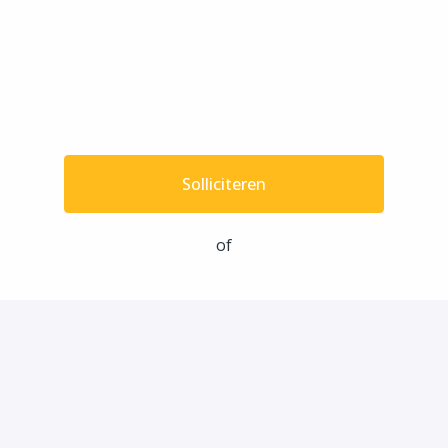
Solliciteren
of
Solliciteren met Indeed