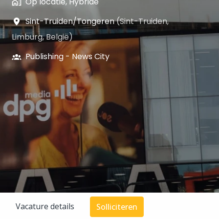
Op locatie, Hybride
Sint-Truiden/Tongeren
(
Sint-Truiden
,
Limburg
,
België
)
Publishing - News City
Vacature details
Solliciteren