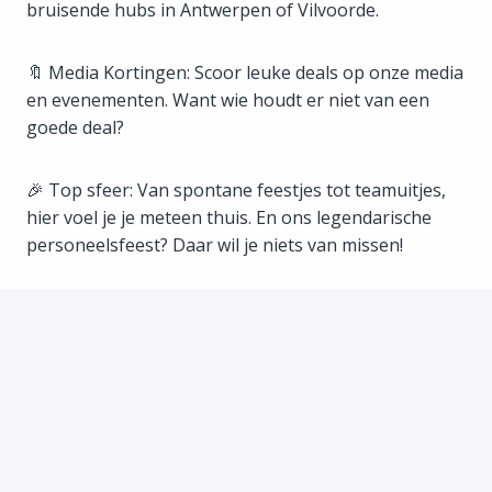
bruisende hubs in Antwerpen of Vilvoorde.
🔖 Media Kortingen: Scoor leuke deals op onze media
en evenementen. Want wie houdt er niet van een
goede deal?
🎉 Top sfeer: Van spontane feestjes tot teamuitjes,
hier voel je je meteen thuis. En ons legendarische
personeelsfeest? Daar wil je niets van missen!
Solliciteren, en dan?
Ben jij een topper in je vakgebied of heb je de
ambitie om dat te worden? Fleur je helemaal op in
een warme, creatieve en bruisende omgeving waar je
constant uitgedaagd wordt? Solliciteer via de
onderstaande button en laten we samen bekijken