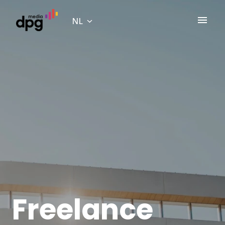
Overslaan
naar
NL
Homepagina
content
Freelance