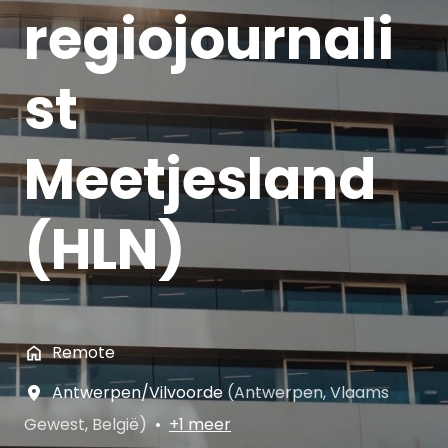
regiojournali
st
Meetjesland
(HLN)
Remote
Antwerpen/Vilvoorde
(
Antwerpen
,
Vlaams
Gewest
,
België
)
•
+1 meer