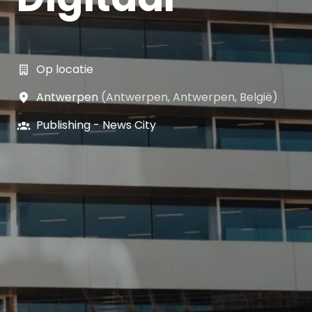
Op locatie
Antwerpen
(
Antwerpen
,
Antwerpen
,
België
)
Publishing - News City