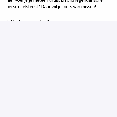
hier voel je je meteen thuis. En ons legendarische
personeelsfeest? Daar wil je niets van missen!
Solliciteren, en dan?
Heb je direct zin om aan de slag te gaan? Solliciteer
dan direct!. Je krijgt binnen 10 werkdagen een reactie
op je sollicitatie en te horen of je bij de eerste
selectie zit. Zit je bij de eerste selectie, dan zullen we
telefonisch contact met je opnemen om een afspraak
in te plannen. Meer weten, neem dan contact op met
Jessica via
jessica.simon@persgroep.net
.
#DPG Media België