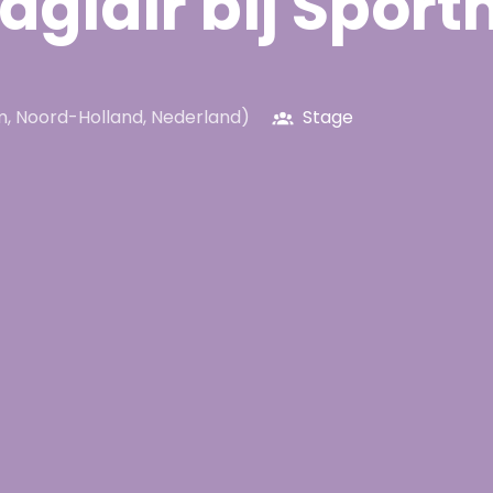
giair bij Sport
m
,
Noord-Holland
,
Nederland
)
Stage