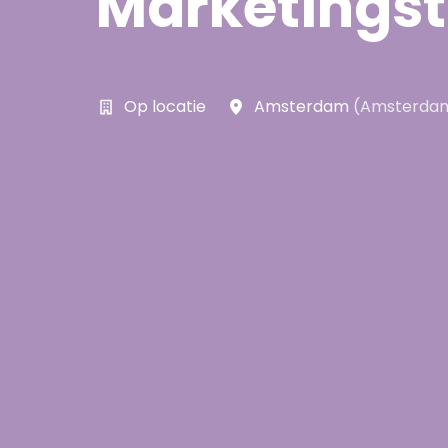
Marketingsta
Op locatie
Amsterdam
(
Amsterda