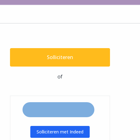
Solliciteren
of
Solliciteren met Indeed