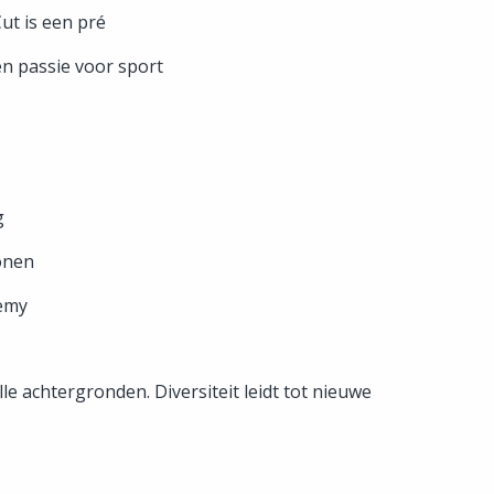
ut is een pré
n passie voor sport
g
tonen
emy
e achtergronden. Diversiteit leidt tot nieuwe