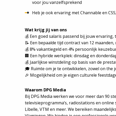
voor jou vanzelfsprekend
Heb je ook ervaring met Channable en CSS
Wat krijg jij van ons
💰 Een goed salaris passend bij jouw ervaring,
📝 Een bepaalde tijd contract van 12 maanden, 
💰 8% vakantiegeld en 4% persoonlijk keuzebu
🏢 Een hybride werkplek: dinsdag en donderd
💰 Jaarlijkse winstdeling op basis van de prest
🎓 Ruimte om je te ontwikkelen, zowel on the 
🎉 Mogelijkheid om je eigen culturele feestda
Waarom DPG Media
Bij DPG Media werken we voor meer dan 90 st
televisieprogramma’s, radiostations en online 
Libelle, VTM en meer. We bereiken maandelijk
Vlamingen. We bieden je een professionele we