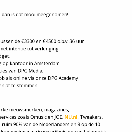
, dan is dat mooi meegenomen!
 tussen de €3300 en €4500 o.b.v. 36 uur
met intentie tot verlenging
dget.
ag op kantoor in Amsterdam
aties van DPG Media.
job als online via onze DPG Academy
gen af te stemmen
erke nieuwsmerken, magazines,
services zoals Qmusic en JOE,
NU.nl
, Tweakers,
s ruim 90% van de Nederlanders en 8 op de 10
rkomgeving waarin we vrijheid enorm belangrijk