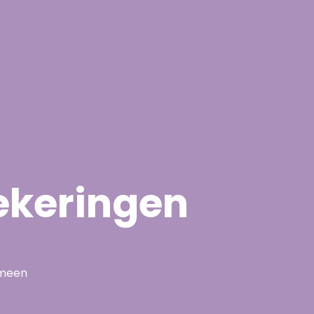
ekeringen
emeen