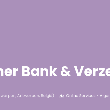
er Bank & Verz
twerpen
,
Antwerpen
,
België
)
Online Services - Alg