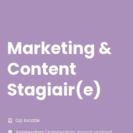
Marketing &
Content
Stagiair(e)
Op locatie
Amsterdam
(
Amsterdam
,
Noord-Holland
,