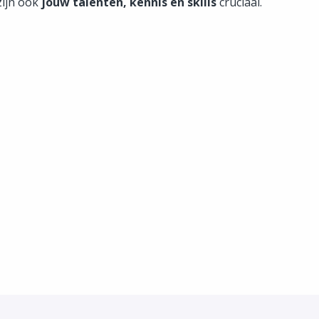
zijn ook
jouw talenten, kennis en skills
cruciaal.