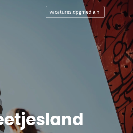
vacatures.dpgmedia.nl
eetjesland