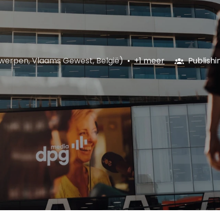
werpen
,
Vlaams Gewest
,
België
)
•
+1 meer
Publishi