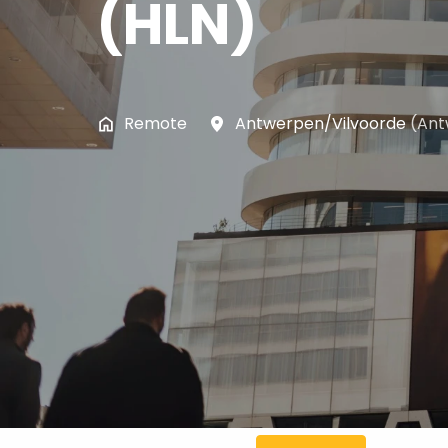
(HLN)
Remote
Antwerpen/Vilvoorde
(
Ant